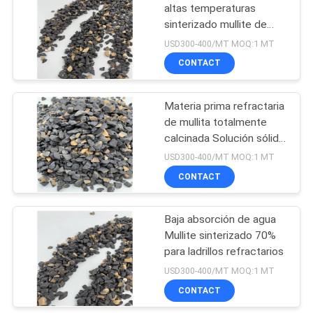
altas temperaturas
sinterizado mullite de
15
baja porosidad 60%
USD300-400/MT MOQ:1 MT
Carburo de silicio
CONTACT
verde
Materia prima refractaria
de mullita totalmente
calcinada Solución sólida
binaria
USD300-400/MT MOQ:1 MT
CONTACT
10
Polvo calcinado del
Baja absorción de agua
Mullite sinterizado 70%
alúmina
para ladrillos refractarios
USD300-400/MT MOQ:1 MT
CONTACT