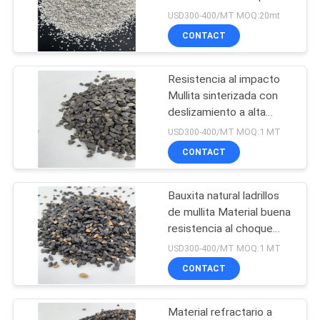
térmico
MAPA
USD300-400/MT MOQ:20mt
CONTACT
DEL
17
SITIO
Circonio de alumina
Resistencia al impacto
Mullita sinterizada con
fundido
PRIVACY
deslizamiento a alta
temperatura
POLICY
USD300-400/MT MOQ:1 MT
CONTACT
Bauxita natural ladrillos
15
de mullita Material buena
Carburo de silicio
resistencia al choque
térmico
USD300-400/MT MOQ:1 MT
negro
CONTACT
Material refractario a