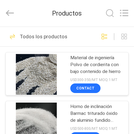
fundido
ISO
Proveedor.
Productos
Copyright
©
2021
-
2025
HOGAR
47
Eastking
Industrial
Todos los productos
Limited.
Brown fundió el
All
Rights
PRODUCTOS
Reserved.
alúmina
Developed
Material de ingeniería
by
ECER
Polvo de cordierita con
SOBRE
bajo contenido de hierro
NOSOTROS
USD300-350/MT MOQ:1 MT
CONTACT
42
VIAJE
Alúmina fundido
Horno de inclinación
DE
Barmac triturado óxido
LA
blanco
de aluminio fundido
blanco WFA para
FÁBRICA
USD500-800/MT MOQ:1 MT