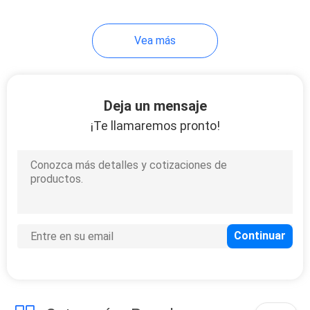
19
Vea más
arena de fundición
cerámica
Deja un mensaje
¡Te llamaremos pronto!
13
Bauxita calcinada