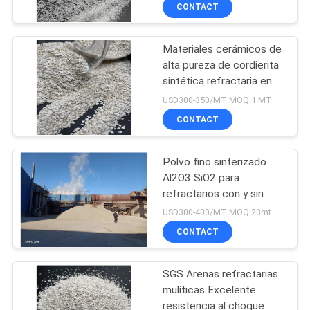
abrasivos recubiertos
CONTACT
CONTROL
Materiales cerámicos de
DE
17
alta pureza de cordierita
CALIDAD
sintética refractaria en
Aluminio rosado
polvo
USD300-350/MT MOQ:1 MT
fundido
ÉNTRENOS
CONTACT
EN
Polvo fino sinterizado
CONTACTO
Al2O3 SiO2 para
CON
refractarios con y sin
15
forma
USD300-400/MT MOQ:20mt
alumina blanca
CONTACT
NOTICIAS
tabular
SGS Arenas refractarias
CASOS
mulíticas Excelente
resistencia al choque