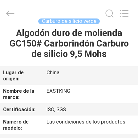
de
100
gramos
Supplier.
Copyright
Carburo de silicio verde
©
2021
-
Algodón duro de molienda
HOGAR
2025
Eastking
GC150# Carborindón Carburo
Industrial
Limited.
All
PRODUCTOS
de silicio 9,5 Mohs
Rights
Reserved.
Developed
by
ECER
SOBRE
Lugar de
China.
origen:
NOSOTROS
Nombre de la
EASTKING
marca:
VIAJE
Certificación:
ISO, SGS
DE
LA
Número de
Las condiciones de los productos
modelo:
FÁBRICA