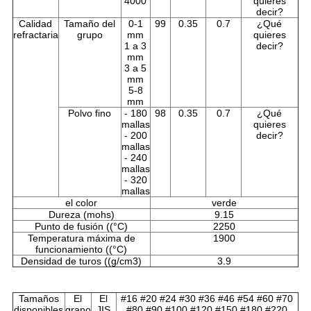
4000
quieres
decir?
Calidad
Tamaño del
0-1
99
0.35
0.7
¿Qué
refractaria
grupo
mm
quieres
1 a 3
decir?
mm
3 a 5
mm
5-8
mm
Polvo fino
- 180
98
0.35
0.7
¿Qué
mallas
quieres
- 200
decir?
mallas
- 240
mallas
- 320
mallas
el color
verde
Dureza (mohs)
9.15
Punto de fusión ((°C)
2250
Temperatura máxima de
1900
funcionamiento ((°C)
Densidad de turos ((g/cm3)
3.9
Tamaños
El
El
#16 #20 #24 #30 #36 #46 #54 #60 #70
disponibles
grano
JIS
#80 #90 #100 #120 #150 #180 #220