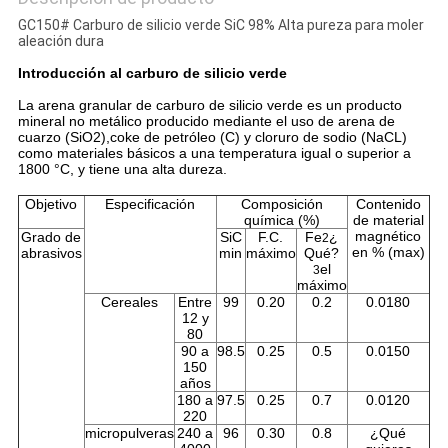
GC150# Carburo de silicio verde SiC 98% Alta pureza para moler
aleación dura
Introducción al carburo de silicio verde
La arena granular de carburo de silicio verde es un producto 
mineral no metálico producido mediante el uso de arena de 
cuarzo (SiO2),coke de petróleo (C) y cloruro de sodio (NaCL) 
como materiales básicos a una temperatura igual o superior a 
1800 °C, y tiene una alta dureza.
Objetivo
Especificación
Composición
Contenido
química (%)
de material
magnético
Grado de
SiC
F.C.
Fe
¿
2
en % (max)
abrasivos
min
máximo
Qué?
el
3
máximo
Cereales
Entre
99
0.20
0.2
0.0180
12 y
80
90 a
98.5
0.25
0.5
0.0150
150
años
180 a
97.5
0.25
0.7
0.0120
220
micropulveras
240 a
96
0.30
0.8
¿Qué