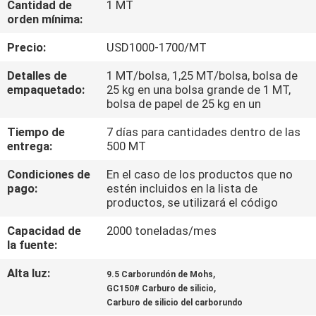
Cantidad de
1 MT
orden mínima:
CONTROL
Precio:
USD1000-1700/MT
DE
Detalles de
1 MT/bolsa, 1,25 MT/bolsa, bolsa de
CALIDAD
empaquetado:
25 kg en una bolsa grande de 1 MT,
bolsa de papel de 25 kg en un
ÉNTRENOS
Tiempo de
7 días para cantidades dentro de las
entrega:
500 MT
EN
CONTACTO
Condiciones de
En el caso de los productos que no
pago:
estén incluidos en la lista de
CON
productos, se utilizará el código
Capacidad de
2000 toneladas/mes
NOTICIAS
la fuente:
Alta luz:
,
9.5 Carborundón de Mohs
CASOS
,
GC150# Carburo de silicio
Carburo de silicio del carborundo