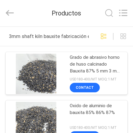
Eastking
Industrial
Limited.
Productos
All
Rights
Reserved.
Developed
by
HOGAR
ECER
3mm shaft kiln bauxite fabricación en línea
PRODUCTOS
Grado de abrasivo horno
de huso calcinado
SOBRE
Bauxita 87% 5 mm 3 mm
NOSOTROS
Bloque triturado
USD180-400/MT MOQ:1 MT
CONTACT
VIAJE
Oxido de aluminio de
DE
bauxita 85% 86% 87%
LA
FÁBRICA
USD180-400/MT MOQ:1 MT