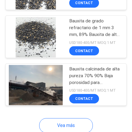
CONTACT
CONTROL
Bauxita de grado
DE
refractario de 1 mm 3
CALIDAD
mm, 89% Bauxita de alta
alumina
USD180-400/MT MOQ:1 MT
ÉNTRENOS
CONTACT
EN
Bauxita calcinada de alta
CONTACTO
pureza 70% 90% Baja
CON
porosidad para
materiales refractarios
USD180-400/MT MOQ:1 MT
CONTACT
NOTICIAS
CASOS
Vea más